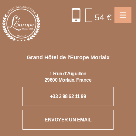
54
€
Toggle 
Grand Hôtel de l'Europe Morlaix
1 Rue d'Aiguillon
29600
Morlaix
,
France
+33 2 98 62 11 99
ENVOYER UN EMAIL